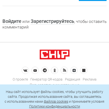
Войдите
Зарегистрируйтесь
или
, чтобы оставить
комментарий
О проекте
Генератор QR-кодов
Редакция
Реклама
Пользовательское соглашение
Политика конфиденциальности
Наш сайт использует файлы cookies, чтобы улучшить работу
сайта. Продолжая использование сайта, вы соглашаетесь
Подписаться на рассылку
c использованием нами
файлов cookies
и принимаете условия
Политики конфиденциальности