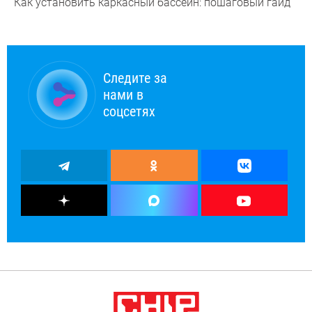
Как установить каркасный бассейн: пошаговый гайд
Следите за
нами в
соцсетях