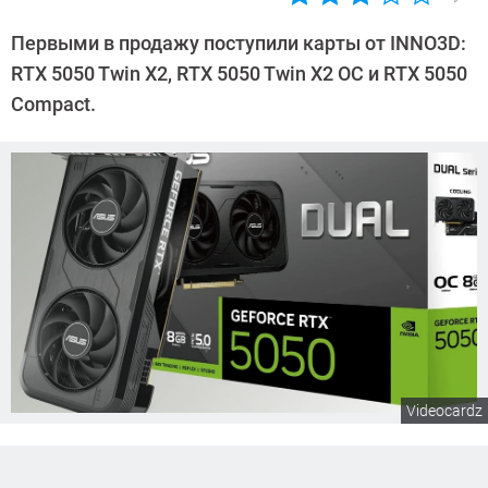
Автор:
Сергей
Первыми в продажу поступили карты от INNO3D:
Калашников
RTX 5050 Twin X2, RTX 5050 Twin X2 OC и RTX 5050
Compact.
Videocardz