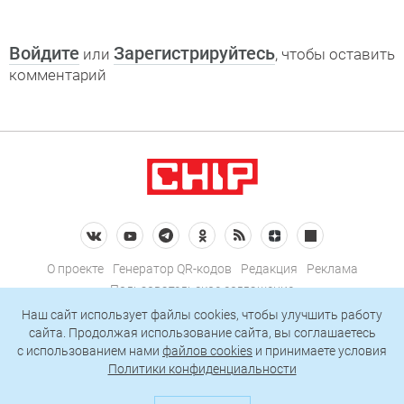
Войдите
Зарегистрируйтесь
или
, чтобы оставить
комментарий
О проекте
Генератор QR-кодов
Редакция
Реклама
Пользовательское соглашение
Политика конфиденциальности
Наш сайт использует файлы cookies, чтобы улучшить работу
сайта. Продолжая использование сайта, вы соглашаетесь
Подписаться на рассылку
c использованием нами
файлов cookies
и принимаете условия
Политики конфиденциальности
© 2026 АО «БКМ», ОГРН 1027739494584, ИНН 7705056238