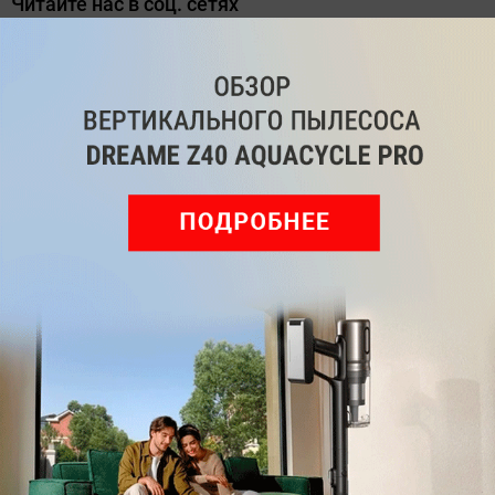
Читайте нас в соц. сетях
Telegram
Одноклассники
ВКонтакте
Дзен
Max
YouTube
Комментарии
Написать
Мы знаем, вам есть что сказать!
Войдите
Зарегистрируйтесь
или
, чтобы
оставить комментарий