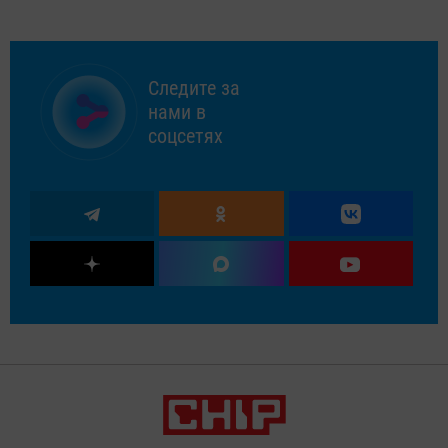
Следите за
нами в
соцсетях