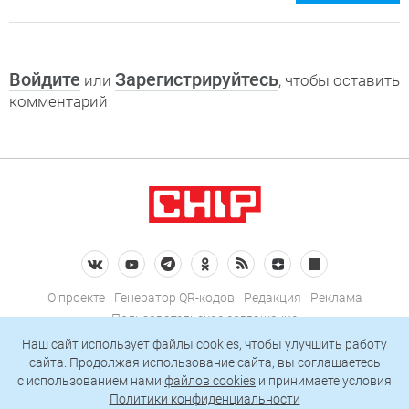
Войдите
Зарегистрируйтесь
или
, чтобы оставить
комментарий
О проекте
Генератор QR-кодов
Редакция
Реклама
Пользовательское соглашение
Политика конфиденциальности
Наш сайт использует файлы cookies, чтобы улучшить работу
сайта. Продолжая использование сайта, вы соглашаетесь
Подписаться на рассылку
c использованием нами
файлов cookies
и принимаете условия
Политики конфиденциальности