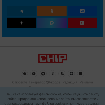
О проекте
Генератор QR-кодов
Редакция
Реклама
Пользовательское соглашение
Политика конфиденциальности
Наш сайт использует файлы cookies, чтобы улучшить работу
сайта. Продолжая использование сайта, вы соглашаетесь
Подписаться на рассылку
c использованием нами
файлов cookies
и принимаете условия