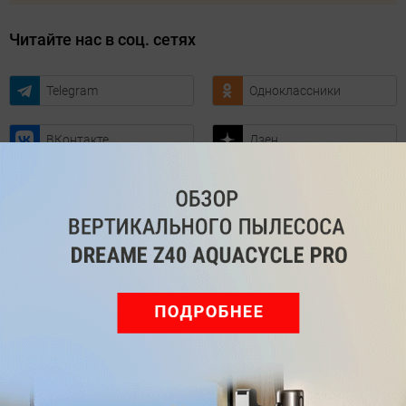
Читайте нас в соц. сетях
Telegram
Одноклассники
ВКонтакте
Дзен
Max
YouTube
Комментарии
Написать
Мы знаем, вам есть что сказать!
Войдите
Зарегистрируйтесь
или
, чтобы