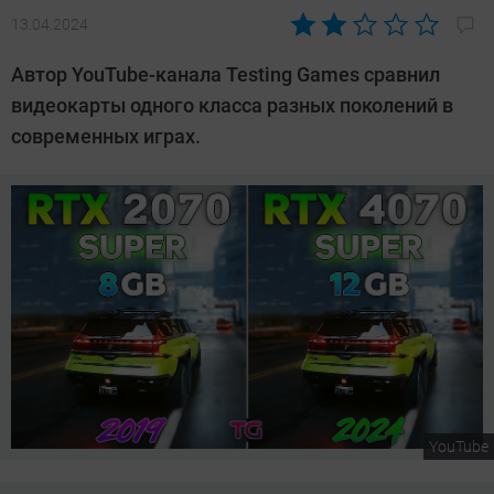
13.04.2024
Автор:
Сергей
Автор YouTube-канала Testing Games сравнил
Калашников
видеокарты одного класса разных поколений в
современных играх.
YouTube