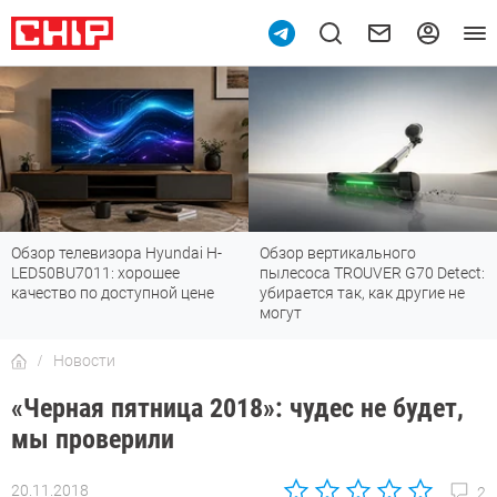
Обзор телевизора Hyundai H-
Обзор вертикального
LED50BU7011: хорошее
пылесоса TROUVER G70 Detect:
качество по доступной цене
убирается так, как другие не
могут
Новости
«Черная пятница 2018»: чудес не будет,
мы проверили
20.11.2018
2