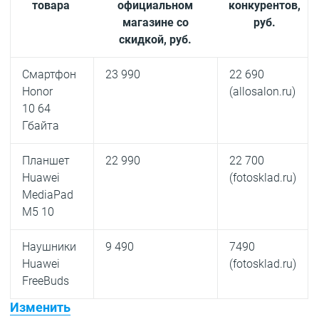
товара
официальном
конкурентов,
магазине со
руб.
скидкой, руб.
Смартфон
23 990
22 690
Honor
(allosalon.ru)
10 64
Гбайта
Планшет
22 990
22 700
Huawei
(fotosklad.ru)
MediaPad
M5 10
Наушники
9 490
7490
Huawei
(fotosklad.ru)
FreeBuds
Изменить