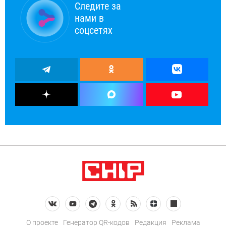
Следите за
нами в
соцсетях
О проекте
Генератор QR-кодов
Редакция
Реклама