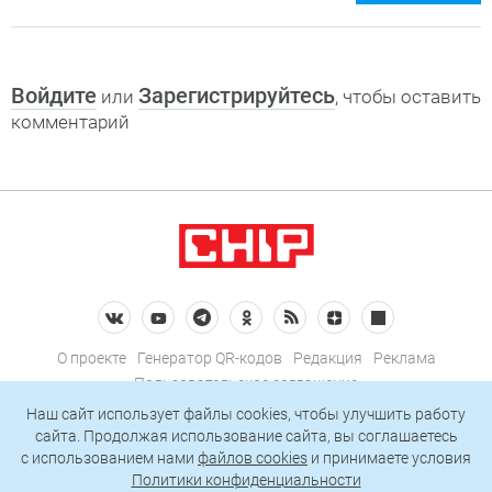
Войдите
Зарегистрируйтесь
или
, чтобы оставить
комментарий
О проекте
Генератор QR-кодов
Редакция
Реклама
Пользовательское соглашение
Политика конфиденциальности
Наш сайт использует файлы cookies, чтобы улучшить работу
сайта. Продолжая использование сайта, вы соглашаетесь
Подписаться на рассылку
c использованием нами
файлов cookies
и принимаете условия
Политики конфиденциальности