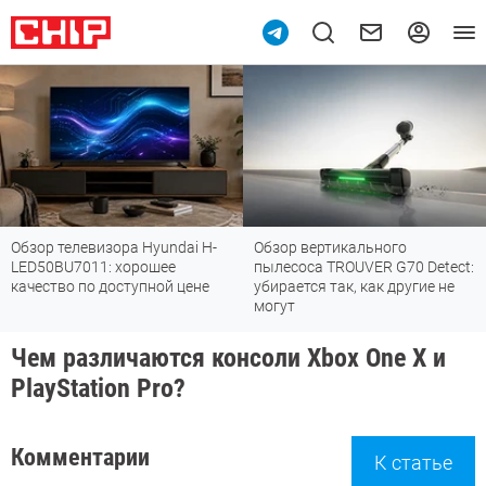
Обзор телевизора Hyundai H-
Обзор вертикального
LED50BU7011: хорошее
пылесоса TROUVER G70 Detect:
качество по доступной цене
убирается так, как другие не
могут
Чем различаются консоли Xbox One X и
PlayStation Pro?
Комментарии
К статье