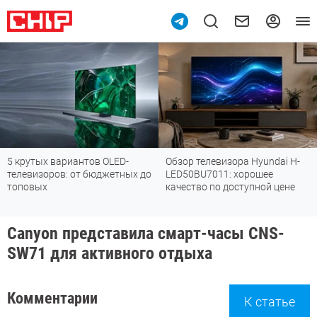
вариантов OLED-
Обзор телевизора Hyundai H-
Обзор вер
ов: от бюджетных до
LED50BU7011: хорошее
пылесоса 
качество по доступной цене
убирается 
могут
Canyon представила смарт-часы CNS-
SW71 для активного отдыха
Комментарии
К статье