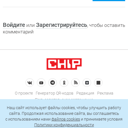
Войдите
Зарегистрируйтесь
или
, чтобы оставить
комментарий
О проекте
Генератор QR-кодов
Редакция
Реклама
Пользовательское соглашение
Политика конфиденциальности
Наш сайт использует файлы cookies, чтобы улучшить работу
сайта. Продолжая использование сайта, вы соглашаетесь
Подписаться на рассылку
c использованием нами
файлов cookies
и принимаете условия
Политики конфиденциальности