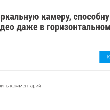
еркальную камеру, способн
део даже в горизонтально
К
авить комментарий