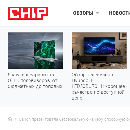
ОБЗОРЫ
НОВОСТ
5 крутых вариантов
Обзор телевизора
OLED-телевизоров: от
Hyundai H-
бюджетных до топовых
LED50BU7011: хорошее
качество по доступной
цене
Canon презентовала беззеркальную камеру, способную 