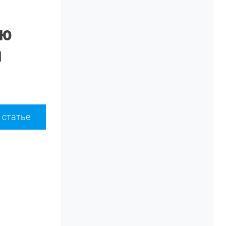
ую
м
 статье