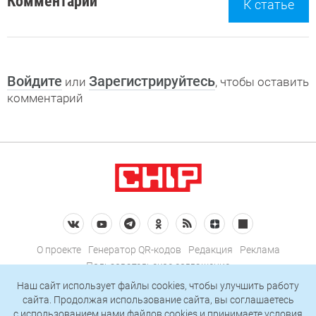
Комментарии
К статье
Войдите
Зарегистрируйтесь
или
, чтобы оставить
комментарий
О проекте
Генератор QR-кодов
Редакция
Реклама
Пользовательское соглашение
Политика конфиденциальности
Наш сайт использует файлы cookies, чтобы улучшить работу
сайта. Продолжая использование сайта, вы соглашаетесь
Подписаться на рассылку
c использованием нами
файлов cookies
и принимаете условия