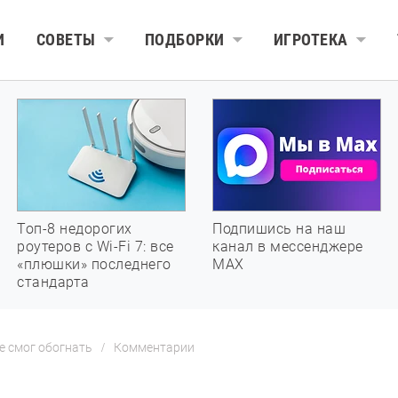
И
СОВЕТЫ
ПОДБОРКИ
ИГРОТЕКА
Топ-8 недорогих
Подпишись на наш
роутеров с Wi-Fi 7: все
канал в мессенджере
«плюшки» последнего
МАХ
стандарта
не смог обогнать
Комментарии