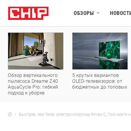
ОБЗОРЫ
НОВОСТ
Обзор вертикального
5 крутых вариантов
пылесоса Dreame Z40
OLED-телевизоров: от
AquaCycle Pro: гибкий
бюджетных до топовых
подход к уборке
Быстрее, чем Tesla: электро-спорткар Rimac C_Two никто 