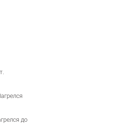
т.
Нагрелся
агрелся до