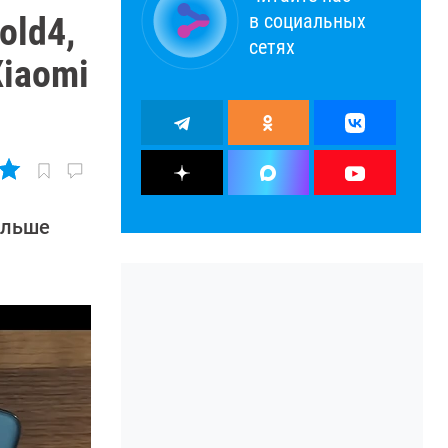
в социальных
old4,
сетях
Xiaomi
ольше