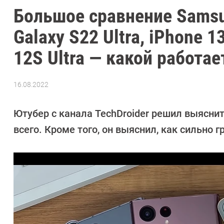
Большое сравнение Samsung
Galaxy S22 Ultra, iPhone 1
12S Ultra — какой работа
16.08.2022
Автор:
Сергей
Калашников
Ютубер с канала TechDroider решил выясни
всего. Кроме того, он выяснил, как сильно 