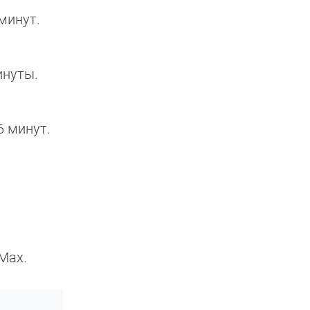
минут.
инуты.
6 минут.
Max.