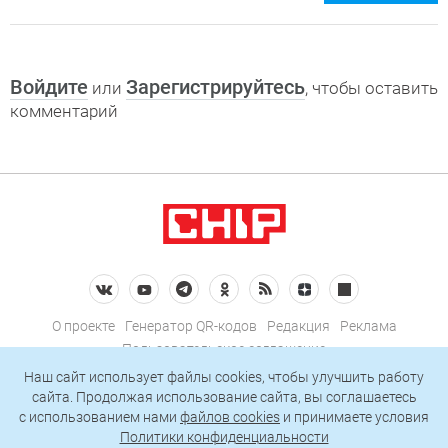
Войдите
Зарегистрируйтесь
или
, чтобы оставить
комментарий
О проекте
Генератор QR-кодов
Редакция
Реклама
Пользовательское соглашение
Политика конфиденциальности
Наш сайт использует файлы cookies, чтобы улучшить работу
сайта. Продолжая использование сайта, вы соглашаетесь
Подписаться на рассылку
c использованием нами
файлов cookies
и принимаете условия
Политики конфиденциальности