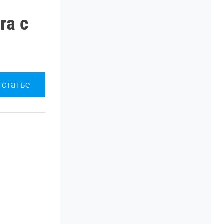
ra с
 статье