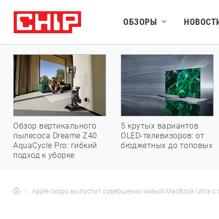
ОБЗОРЫ
НОВОСТ
Обзор вертикального
5 крутых вариантов
пылесоса Dreame Z40
OLED-телевизоров: от
AquaCycle Pro: гибкий
бюджетных до топовых
подход к уборке
Apple скоро выпустит совершенно новый MacBook Ultra с