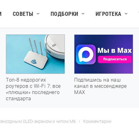
И
СОВЕТЫ
ПОДБОРКИ
ИГРОТЕКА
Топ-8 недорогих
Подпишись на наш
роутеров с Wi-Fi 7: все
канал в мессенджере
«плюшки» последнего
МАХ
стандарта
 сенсорным OLED-экраном и чипом M6
Комментарии