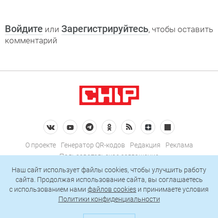
Войдите
Зарегистрируйтесь
или
, чтобы оставить
комментарий
О проекте
Генератор QR-кодов
Редакция
Реклама
Пользовательское соглашение
Политика конфиденциальности
Наш сайт использует файлы cookies, чтобы улучшить работу
сайта. Продолжая использование сайта, вы соглашаетесь
Подписаться на рассылку
c использованием нами
файлов cookies
и принимаете условия
Политики конфиденциальности
© 2026 АО «БКМ», ОГРН 1027739494584, ИНН 7705056238