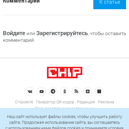
Комментарии
К статье
Войдите
Зарегистрируйтесь
или
, чтобы оставить
комментарий
О проекте
Генератор QR-кодов
Редакция
Реклама
Пользовательское соглашение
Политика конфиденциальности
Наш сайт использует файлы cookies, чтобы улучшить работу
сайта. Продолжая использование сайта, вы соглашаетесь
Подписаться на рассылку
c использованием нами
файлов cookies
и принимаете условия