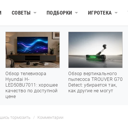
И
СОВЕТЫ
ПОДБОРКИ
ИГРОТЕКА
Обзор телевизора
Обзор вертикального
Hyundai H-
пылесоса TROUVER G70
LED50BU7011: хорошее
Detect: убирается так,
качество по доступной
как другие не могут
цене
авшись тормозить
Комментарии