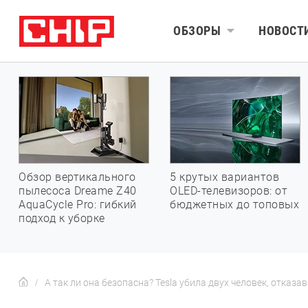
ОБЗОРЫ
НОВОСТ
Обзор вертикального
5 крутых вариантов
пылесоса Dreame Z40
OLED-телевизоров: от
AquaCycle Pro: гибкий
бюджетных до топовых
подход к уборке
А так ли она безопасна? Tesla убила двух человек, отказ