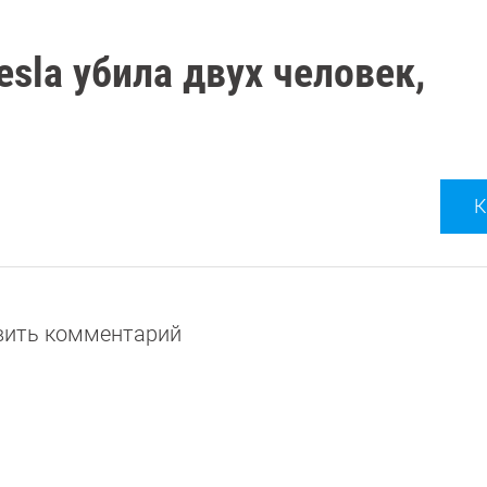
esla убила двух человек,
К
авить комментарий