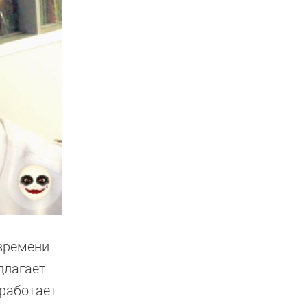
 времени
длагает
 работает