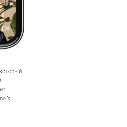
 который
в
ет
ne X