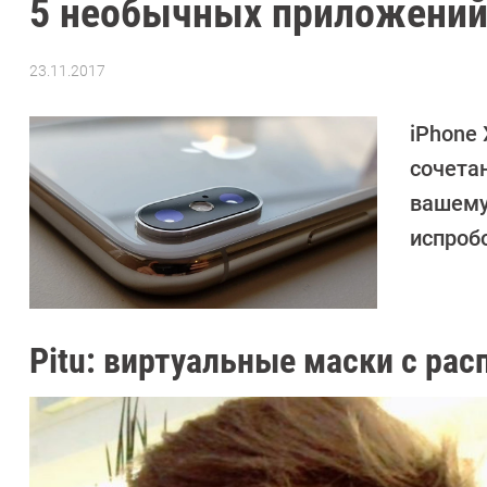
5 необычных приложений 
23.11.2017
Автор:
Петр
Давыдов
iPhone
сочета
вашему
испроб
Pitu: виртуальные маски с ра