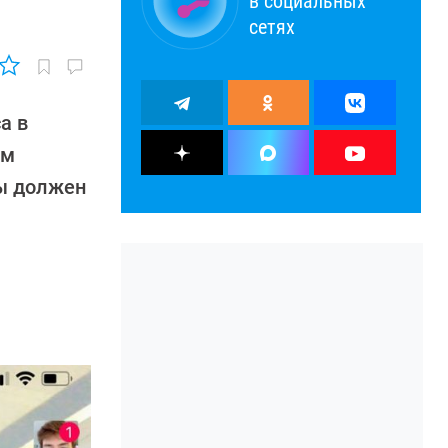
в социальных
сетях
а в
ем
ы должен