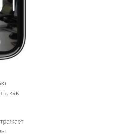
ью
ть, как
отражает
вы