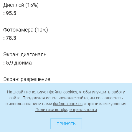
Дисплей (15%)
:
95.5
Фотокамера (10%)
:
78.3
Экран: диагональ
:
5,9 дюйма
Экран: разрешение
:
1.080 x 1.920 пикселей
Наш сайт использует файлы cookies, чтобы улучшить работу
сайта. Продолжая использование сайта, вы соглашаетесь
Камера: разрешение
c использованием нами
файлов cookies
и принимаете условия
Политики конфиденциальности
:
19,7 Мпикс
ПРИНЯТЬ
Общая оценка: 91