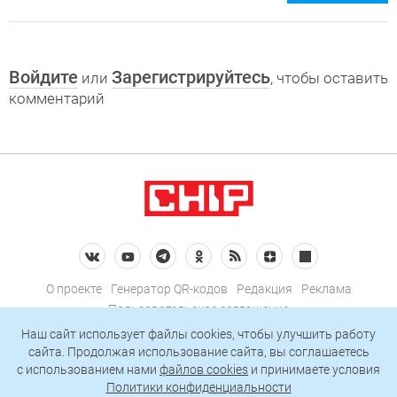
Войдите
Зарегистрируйтесь
или
, чтобы оставить
комментарий
О проекте
Генератор QR-кодов
Редакция
Реклама
Пользовательское соглашение
Политика конфиденциальности
Наш сайт использует файлы cookies, чтобы улучшить работу
сайта. Продолжая использование сайта, вы соглашаетесь
Подписаться на рассылку
c использованием нами
файлов cookies
и принимаете условия
Политики конфиденциальности