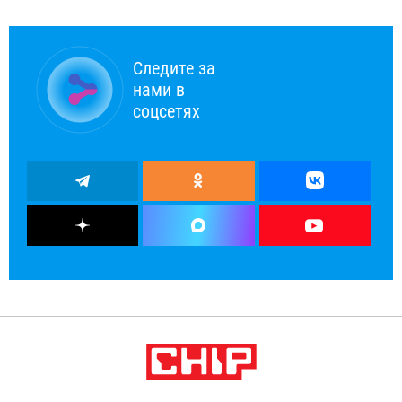
Следите за
нами в
соцсетях