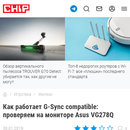
тикального
Топ-8 недорогих роутеров с Wi-
7 мессенд
TROUVER G70 Detect:
Fi 7: все «плюшки» последнего
отлично р
так, как другие не
стандарта
Игротека
Железо
Как работает G-Sync compatible:
проверяем на мониторе Asus VG278Q
30.01.2019
5