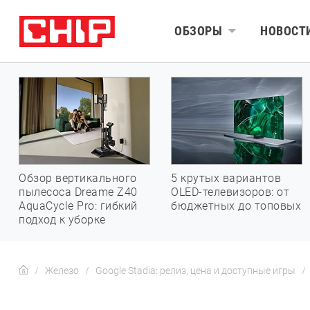
ОБЗОРЫ
НОВОСТ
Обзор вертикального
5 крутых вариантов
пылесоса Dreame Z40
OLED-телевизоров: от
AquaCycle Pro: гибкий
бюджетных до топовых
подход к уборке
Железо
Google Stadia: релиз, цена и доступные игры