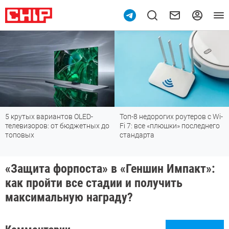
вариантов OLED-
Топ-8 недорогих роутеров с Wi-
Подпишись
ов: от бюджетных до
Fi 7: все «плюшки» последнего
мессендж
стандарта
«Защита форпоста» в «Геншин Импакт»:
как пройти все стадии и получить
максимальную награду?