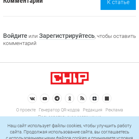
Комментарии
К статье
Войдите
Зарегистрируйтесь
или
, чтобы оставить
комментарий
О проекте
Генератор QR-кодов
Редакция
Реклама
Пользовательское соглашение
Политика конфиденциальности
Наш сайт использует файлы cookies, чтобы улучшить работу
сайта. Продолжая использование сайта, вы соглашаетесь
Подписаться на рассылку
c использованием нами
файлов cookies
и принимаете условия